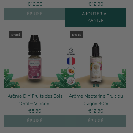
€12,90
€12,90
}}
au
ÉPUISÉ
AJOUTER AU
panier"
PANIER
I18n
ÉPUISÉ
ÉPUISÉ
Error:
Missing
interpolation
value
"produit"
for
"Ajouter
{{
Arôme DIY Fruits des Bois
Arôme Nectarine Fruit du
produit
10ml – Vincent
Dragon 30ml
}}
€5,90
€12,90
au
panier"
ÉPUISÉ
ÉPUISÉ