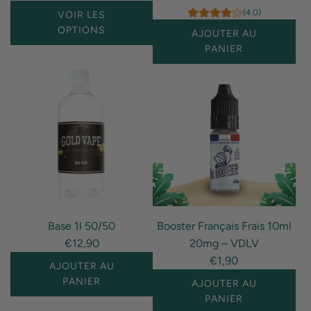
(4.0)
VOIR LES
OPTIONS
AJOUTER AU
PANIER
I18n
Error:
Missing
interpolation
value
"produit"
for
"Ajouter
{{
Base 1l 50/50
Booster Français Frais 10ml
produit
€12,90
20mg – VDLV
}}
€1,90
au
AJOUTER AU
panier"
PANIER
AJOUTER AU
PANIER
I18n