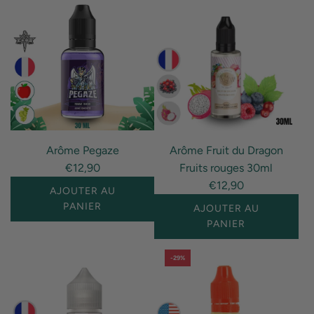
Arôme Pegaze
Arôme Fruit du Dragon
€12,90
Fruits rouges 30ml
€12,90
AJOUTER AU
PANIER
AJOUTER AU
PANIER
I18n
Error:
I18n
-29%
Missing
Error:
interpolation
Missing
value
interpolation