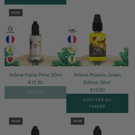
I18n
ÉPUISÉ
Error:
Missing
interpolation
value
"produit"
for
"Ajouter
{{
Arôme Fraise Poire 30ml
Arôme Phoenix Green
produit
€12,90
Édition 30ml
}}
€13,90
au
ÉPUISÉ
panier"
AJOUTER AU
PANIER
I18n
ÉPUISÉ
ÉPUISÉ
Error:
Missing