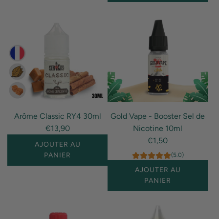
Error:
I18n
Missing
Error:
interpolation
Missing
value
interpolation
"produit"
value
for
"produit"
"Ajouter
for
{{
"Ajouter
produit
{{
Arôme Classic RY4 30ml
Gold Vape - Booster Sel de
}}
produit
€13,90
Nicotine 10ml
au
}}
€1,50
panier"
au
AJOUTER AU
panier"
PANIER
(5.0)
AJOUTER AU
I18n
PANIER
Error:
Missing
I18n
interpolation
Error: