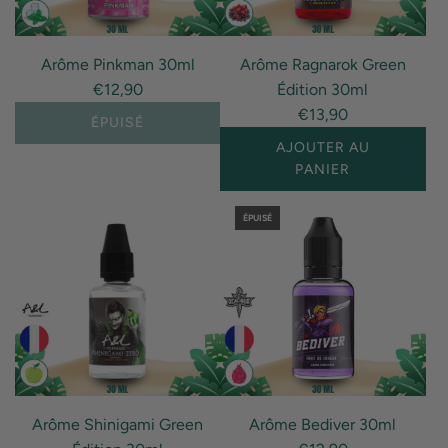
"Ajouter
"Ajouter
{{
{{
Arôme Pinkman 30ml
Arôme Ragnarok Green
produit
produit
€12,90
Édition 30ml
}}
}}
€13,90
au
au
ÉPUISÉ
panier"
panier"
AJOUTER AU
PANIER
I18n
ÉPUISÉ
Error:
Missing
interpolation
value
"produit"
for
"Ajouter
{{
Arôme Shinigami Green
Arôme Bediver 30ml
produit