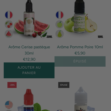
Missing
interpolation
value
"produit"
for
"Ajouter
{{
Arôme Cerise pastèque
Arôme Pomme Poire 10ml
produit
30ml
€5,90
}}
€12,90
au
ÉPUISÉ
panier"
AJOUTER AU
PANIER
I18n
-29%
ÉPUISÉ
Error:
Missing
interpolation
value