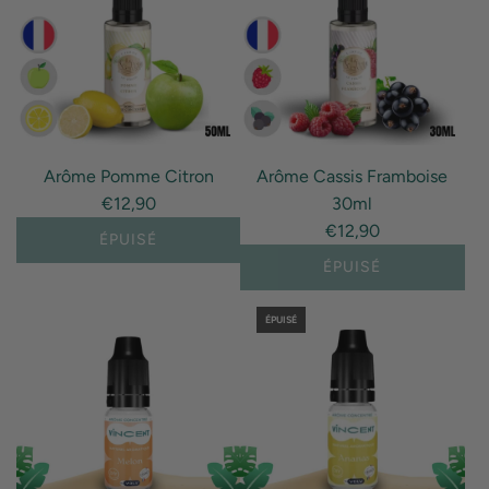
interpolation
value
"produit"
for
"Ajouter
{{
Arôme Pomme Citron
Arôme Cassis Framboise
produit
€12,90
30ml
}}
€12,90
au
ÉPUISÉ
panier"
ÉPUISÉ
ÉPUISÉ