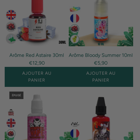
value
Missing
"produit"
interpolation
for
value
"Ajouter
"produit"
{{
for
produit
"Ajouter
}}
{{
Arôme Red Astaire 30ml
Arôme Bloody Summer 10ml
au
produit
€12,90
€5,90
panier"
}}
au
AJOUTER AU
AJOUTER AU
panier"
PANIER
PANIER
I18n
I18n
ÉPUISÉ
Error:
Error:
Missing
Missing
interpolation
interpolation
value
value
"produit"
"produit"
for
for