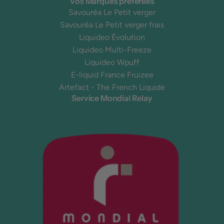
Vos Marques préférées
Savouréa Le Petit verger
Savouréa Le Petit verger frais
Liquideo Évolution
Liquideo Multi-Freeze
Liquideo Wpuff
E-liquid France Fruizee
Artefact - The French Liquide
Service Mondial Relay