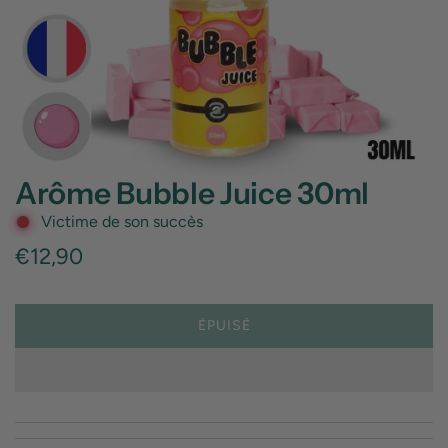
Arôme Bubble Juice 30ml
Victime de son succès
Prix
€12,90
régulier
ÉPUISÉ
C
H
A
R
G
E