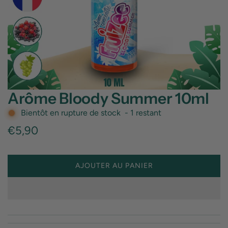
Arôme Bloody Summer 10ml
Bientôt en rupture de stock
-
1
restant
Prix
€5,90
régulier
AJOUTER AU PANIER
C
H
A
R
G
E