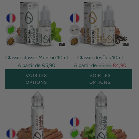
Classic classic Menthe 10ml
Classic des Îles 10ml
P
À partir de
€5,90
À partir de
€5,90
€4,90
r
VOIR LES
VOIR LES
i
OPTIONS
OPTIONS
x
r
é
g
u
l
i