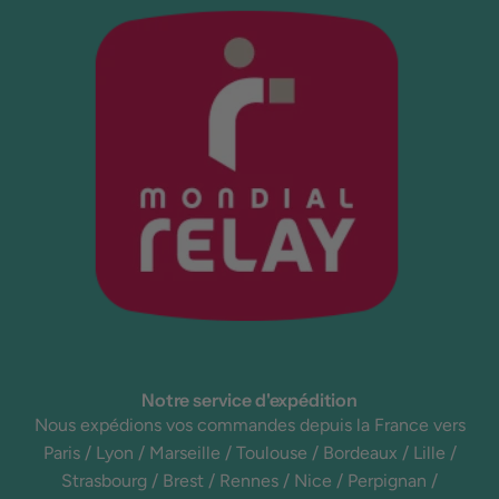
Notre service d'expédition
Nous expédions vos commandes depuis la France vers
Paris / Lyon / Marseille / Toulouse / Bordeaux / Lille /
Strasbourg / Brest / Rennes / Nice / Perpignan /