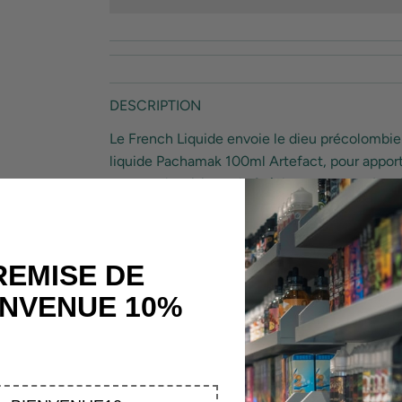
DESCRIPTION
Le French Liquide envoie le dieu précolombien 
liquide Pachamak 100ml Artefact, pour apporte
rouges, de raisin et de fraîcheur, cette méca
avant de brûler.
Saveur : Fruits rouges – Raisin – Frais
E-liquide
50/50 PG/VG.
REMISE DE
Format 100 ml sans nicotine (0mg) en flac
ENVENUE 10%
E-liquide Pachamak 100ml fabriqué en Fra
fruité frais Artefact.
Avi