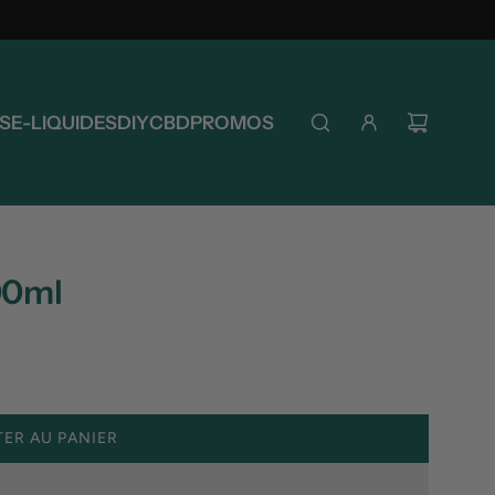
S
E-LIQUIDES
DIY
CBD
PROMOS
00ml
ER AU PANIER
C
H