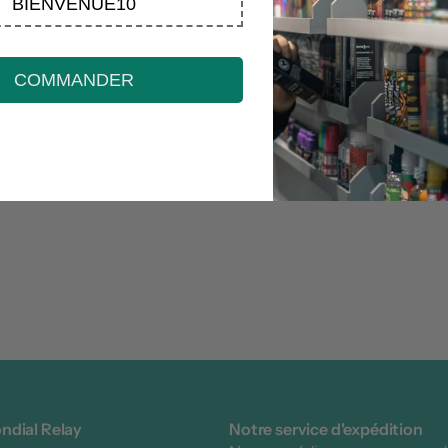
BIENVENUE10
Soyez le pre
COMMANDER
Éc
ndial Relay
Notre service d'expédition