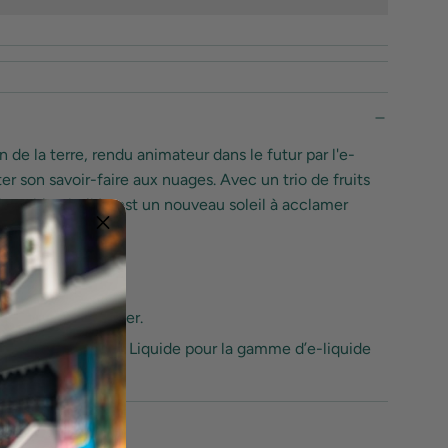
A
R
G
E
M
E
N
de la terre, rendu animateur dans le futur par l'e-
T
.
r son savoir-faire aux nuages. Avec un trio de fruits
.
nique bien huilée est un nouveau soleil à acclamer
.
on 120 ml à booster.
nce par Le French Liquide pour la gamme d’e-liquide
s Clients