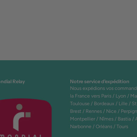
ndial Relay
Notre service d'expédition
Nous expédions vos command
la France vers Paris / Lyon / Mar
Toulouse / Bordeaux / Lille / S
Brest / Rennes / Nice / Perpign
Montpellier / Nîmes / Bastia / 
Narbonne / Orléans / Tours