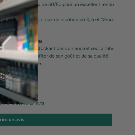
sur une base
e-liquide
50/50 pour un excellent rendu
 est proposé avec un taux de nicotine de 3, 6 et 12mg.
10ml – Savourea
e-liquide en le stockant dans un endroit sec, à l'abri
, vous pourrez profiter de son goût et de sa qualité
s variation notable.
s Clients
mier à écrire un avis
rire un avis