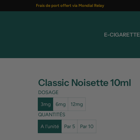
Frais de port offert via Mondial Relay
E-CIGARETTE
Classic Noisette 10ml
DOSAGE
3mg
6mg
12mg
QUANTITÉS
A l'unité
Par 5
Par 10