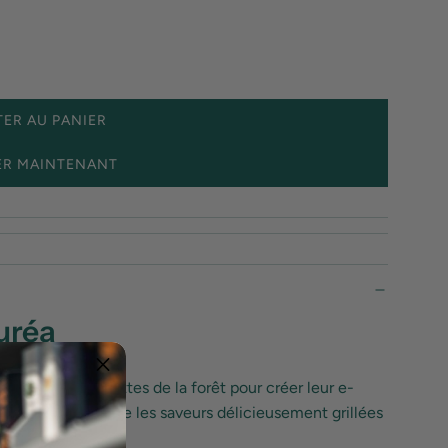
ER AU PANIER
C
H
ER MAINTENANT
A
R
G
E
M
E
N
uréa
T
.
.
eilli des noisettes de la forêt pour créer leur e-
.
t équilibré révèle les saveurs délicieusement grillées