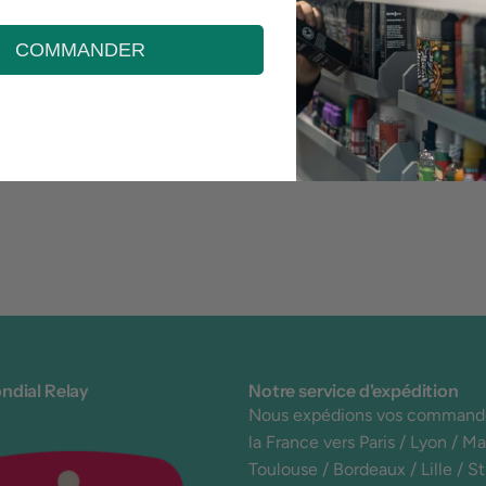
Éc
COMMANDER
ndial Relay
Notre service d'expédition
Nous expédions vos command
la France vers Paris / Lyon / Mar
Toulouse / Bordeaux / Lille / S