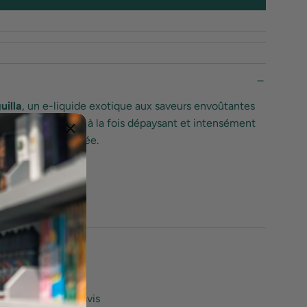
A
R
G
E
M
E
N
uilla
, un e-liquide exotique aux saveurs envoûtantes
T
.
 Ce cocktail fruité, à la fois dépaysant et intensément
.
es à chaque bouffée.
.
s Clients
mier à écrire un avis