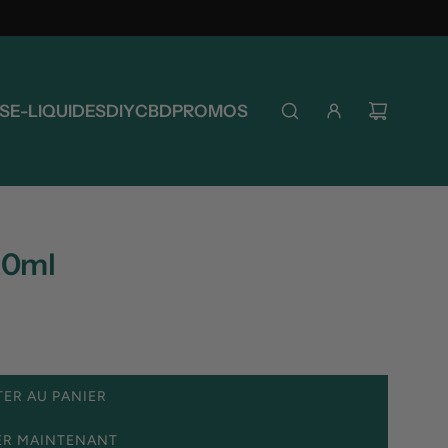
S
E-LIQUIDES
DIY
CBD
PROMOS
20ml
ER AU PANIER
C
H
ER MAINTENANT