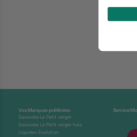
Vos Marques préférées
Service Mo
Savouréa Le Petit verger
Savouréa Le Petit verger frais
Liquideo Évolution