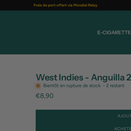
Frais de port offert via Mondial Relay
E-CIGARETTE
West Indies - Anguilla 
Bientôt en rupture de stock
-
2
restant
Prix
€8,90
régulier
AJOUT
ACHET