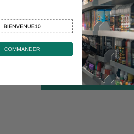
🔹
Effet :
Relaxation intense et apaisement
🔹
Idéal pour :
Se détendre après une journé
Laissez-vous séduire par la force tranquille d
BIENVENUE10
et aux effets bienfaisants
!
Avi
COMMANDER
Soyez le pre
Éc