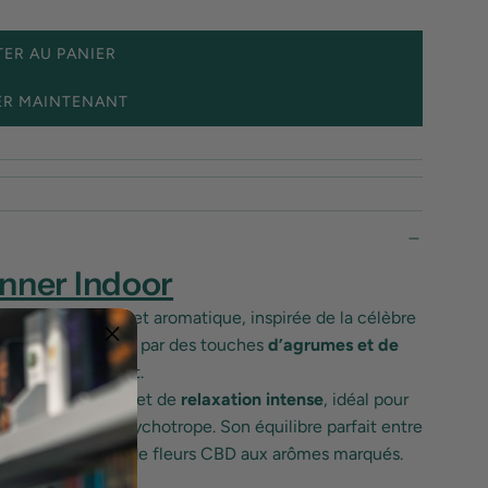
ER AU PANIER
C
H
ER MAINTENANT
A
R
G
E
M
E
N
nner Indoor
T
.
chanvre puissante et aromatique, inspirée de la célèbre
.
boisées
, sublimées par des touches
d’agrumes et de
.
mplexe et envoûtant.
ner
procure un effet de
relaxation intense
, idéal pour
fond, sans effet psychotrope. Son équilibre parfait entre
égié des amateurs de fleurs CBD aux arômes marqués.
 sucrés