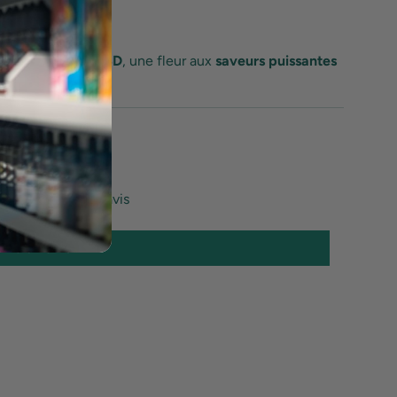
e chargée
e
Bruce Banner CBD
, une fleur aux
saveurs puissantes
s Clients
mier à écrire un avis
rire un avis