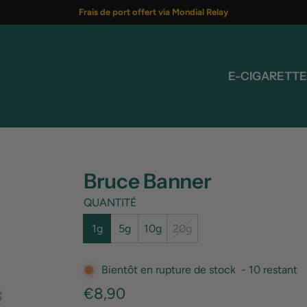
Frais de port offert via Mondial Relay
E-CIGARETTE
Bruce Banner
QUANTITÉ
1g
5g
10g
20g
Bientôt en rupture de stock
-
10
restant
Prix
€8,90